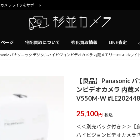
のカメラライフをサポート
取ページ
宅配買取について
強化買取情報
LINE査定
sonic パナソニック デジタルハイビジョンビデオカメラ 内蔵メモリー32GB ホワイト HC-V
【良品】Panasoni
ンビデオカメラ 内蔵メモ
V550M-W #LE20244
25,100
円
税込
＜＜別売バック付き＞＞【良品】
ハイビジョンビデオカメラ 内蔵