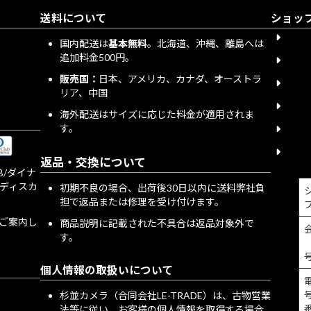
送料について
ショッ
会員
国内配送は
基本無料
。北海道、沖縄、離島へは
追加料金500円。
下取
販売国：
日本、アメリカ、カナダ、オーストラ
送料
リア、中国
宅配
海外配送はサイズに応じた料金が適用されま
す。
個人
特定
返品・交換について
JCB/ダイナ
/ディスカ
初期不良の場合、出荷後30日以内に送料弊社負
担で返品または修理を受け付けます。
をご案内し
商品説明に記載された不具合は返品対象外で
す。
個人情報の取扱いについて
号
杉並カメラ（合同会社LE-TRADE）は、古物営業
法等に従い、お客様の個人情報を取得する場合