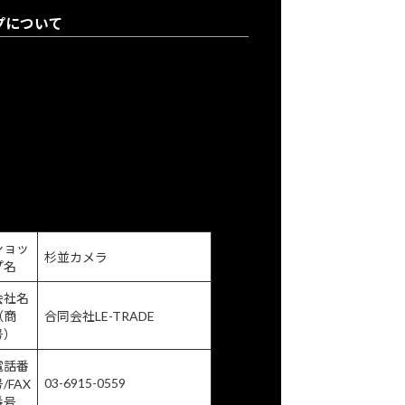
プについて
登録について
り購入について
について
買取申込書のご案内
情報保護方針
商取引に関する法律に基づく表示
ショッ
杉並カメラ
プ名
会社名
（商
合同会社LE-TRADE
号）
電話番
03-6915-0559
/FAX
番号