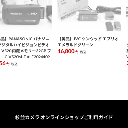
品】PANASONIC パナソニ
【美品】JVC ケンウッド エブリオ
デジタルハイビジョンビデオ
エメラルドグリーン
16,800
 V520 内蔵メモリー32GB ブ
円
税込
HC-V520M-T #LE2024409
56
円
税込
杉並カメラ オンラインショップ
ご利用ガイド