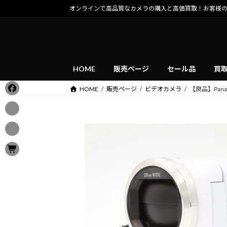
コ
ナ
オンラインで高品質なカメラの購入と高価買取！お客様
ン
ビ
テ
ゲ
ン
ー
ツ
シ
へ
ョ
HOME
販売ページ
セール品
買
ス
ン
HOME
販売ページ
ビデオカメラ
【良品】Pana
キ
に
ッ
移
プ
動