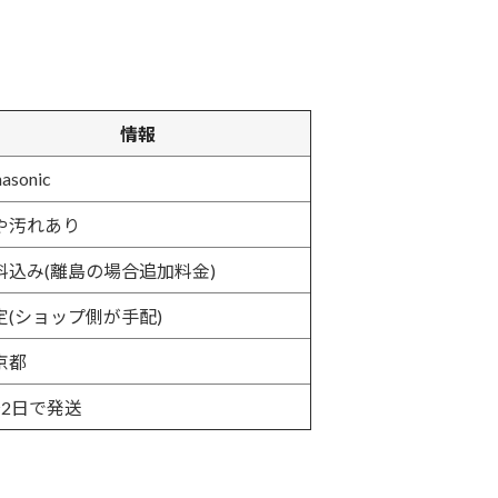
情報
asonic
や汚れあり
料込み(離島の場合追加料金)
定(ショップ側が手配)
京都
〜2日で発送