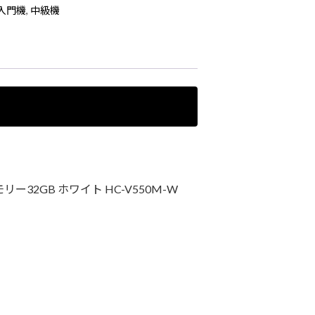
入門機
,
中級機
32GB ホワイト HC-V550M-W