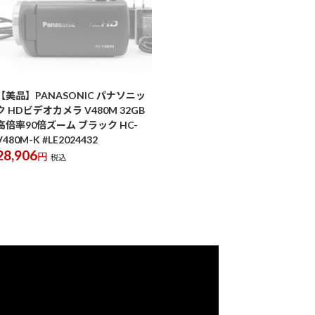
【美品】PANASONIC パナソニッ
ク HDビデオカメラ V480M 32GB
高倍率90倍ズーム ブラック HC-
V480M-K #LE2024432
28,906
円
税込