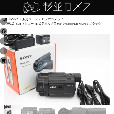
コ
ナ
ン
ビ
テ
ゲ
ン
ー
HOME
販売ページ
ビデオカメラ
ツ
シ
【美品】SONY ソニー 4Kビデオカメラ Handycam FDR-AXP35 ブラック
へ
ョ
ス
ン
キ
に
ッ
移
プ
動