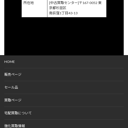
所在地
[中古買取センター]〒167-0052 東
京都杉並区
南荻窪1丁目43-13
HOME
販売ページ
セール品
買取ページ
宅配買取について
強化買取情報