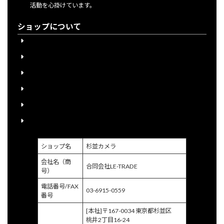
活動を心掛けています。
ショップについて
会員登録について
下取り購入について
送料について
宅配買取申込書のご案内
個人情報保護方針
特定商取引に関する法律に基づく表示
ショップ名
杉並カメラ
会社名（商
合同会社LE-TRADE
号）
電話番号/FAX
03-6915-0559
番号
[本社]〒167-0034 東京都杉並区
桃井2丁目16-24