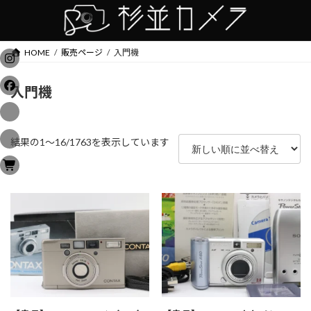
コ
ナ
ン
ビ
テ
ゲ
ン
ー
HOME
販売ページ
入門機
ツ
シ
へ
ョ
入門機
ス
ン
キ
に
ッ
移
プ
動
新
結果の1～16/1763を表示しています
し
い
順