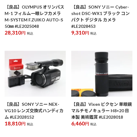
【良品】OLYMPUS オリンパス
【良品】SONY ソニー Cyber-
M-1 フィルム一眼レフカメラ
shot DSC-WX1 ブラック コン
M-SYSTEM F.ZUIKO AUTO-S
パクト デジタル カメラ
50㎜ #LE2025048
#LE2028453
28,310
9,310
円
円
税込
税込
【良品】SONY ソニー NEX-
【良品】Vixen ビクセン 単眼鏡
VG10 レンズ交換式ハンディカ
マルチモノキュラー H8×20 日
ム #LE2028152
本製 美術鑑賞 #LE2028018
18,810
6,460
円
円
税込
税込