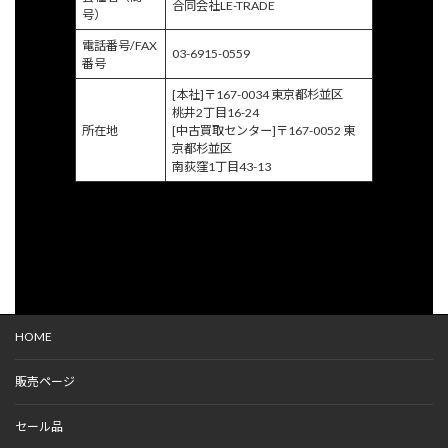
合同会社LE-TRADE
号）
電話番号/FAX
03-6915-0559
番号
[本社]〒167-0034 東京都杉並区
桃井2丁目16-24
所在地
[中古買取センター]〒167-0052 東
京都杉並区
南荻窪1丁目43-13
HOME
販売ページ
セール品