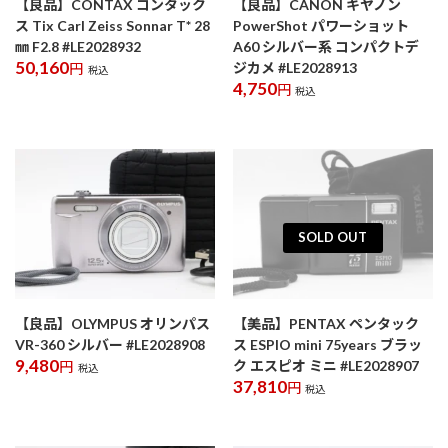
【良品】CONTAX コンタック
【良品】CANON キヤノン
ス Tix Carl Zeiss Sonnar T* 28
PowerShot パワーショット
㎜ F2.8 #LE2028932
A60 シルバー系 コンパクトデ
50,160
ジカメ #LE2028913
円
税込
4,750
円
税込
SOLD OUT
【良品】OLYMPUS オリンパス
【美品】PENTAX ペンタック
VR-360 シルバー #LE2028908
ス ESPIO mini 75years ブラッ
9,480
ク エスピオ ミニ #LE2028907
円
税込
37,810
円
税込