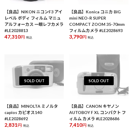
【良品】NIKON ニコンF3 アイ
【良品】Konica コニカ BIG
レベル ボディ フィルム マニュ
mini NEO-R SUPER
アルフォーカス 一眼レフカメラ
COMPACT ZOOM 35-70mm
#LE2028813
フィルムカメラ #LE2028693
47,310
3,790
円
円
税込
税込
SOLD OUT
SOLD OUT
【良品】MINOLTA ミノルタ
【良品】CANON キヤノン
capios カピオス140
AUTOBOY F XL コンパクト フ
#LE2028692
ィルム カメラ #LE2028686
2,831
7,410
円
円
税込
税込