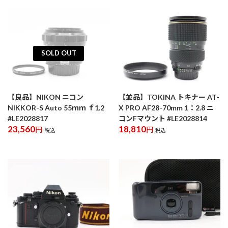
SOLD OUT
【良品】NIKON ニコン
【並品】TOKINA トキナー AT-
NIKKOR-S Auto 55ｍｍ ｆ1.2
X PRO AF28-70mm 1：2.8 ニ
#LE2028817
コンFマウント #LE2028814
23,560
18,810
円
円
税込
税込