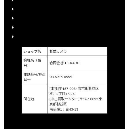
送料について
宅配買取申込書のご案内
個人情報保護方針
特定商取引に関する法律に基づく表示
ショップ名
杉並カメラ
会社名（商
合同会社LE-TRADE
号）
電話番号/FAX
03-6915-0559
番号
[本社]〒167-0034 東京都杉並区
桃井2丁目16-24
所在地
[中古買取センター]〒167-0052 東
京都杉並区
南荻窪1丁目43-13