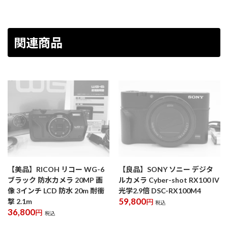
関連商品
【美品】RICOH リコー WG-6
【良品】SONY ソニー デジタ
ブラック 防水カメラ 20MP 画
ルカメラ Cyber-shot RX100 IV
像 3インチ LCD 防水 20m 耐衝
光学2.9倍 DSC-RX100M4
59,800
撃 2.1m
円
税込
36,800
円
税込