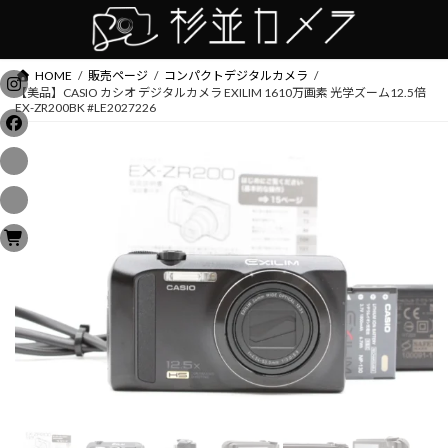
コ
ナ
ン
ビ
テ
ゲ
ン
ー
HOME
販売ページ
コンパクトデジタルカメラ
ツ
シ
【美品】CASIO カシオ デジタルカメラ EXILIM 1610万画素 光学ズーム12.5倍
EX-ZR200BK #LE2027226
へ
ョ
ス
ン
キ
に
ッ
移
プ
動