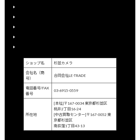
下取り購入について
送料について
宅配買取申込書のご案内
個人情報保護方針
特定商取引に関する法律に基づく表示
ショップ名
杉並カメラ
会社名（商
合同会社LE-TRADE
号）
電話番号/FAX
03-6915-0559
番号
[本社]〒167-0034 東京都杉並区
桃井2丁目16-24
所在地
[中古買取センター]〒167-0052 東
京都杉並区
南荻窪1丁目43-13