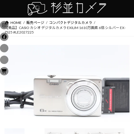
コ
ナ
ン
ビ
テ
ゲ
ン
ー
HOME
販売ページ
コンパクトデジタルカメラ
ツ
シ
【美品】CASIO カシオ デジタルカメラ EXILIM 1610万画素 6倍 シルバー EX-
ZS25 #LE2027225
へ
ョ
ス
ン
キ
に
ッ
移
プ
動