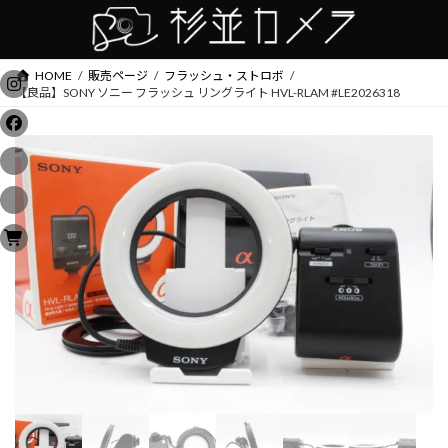
コ
ナ
ン
ビ
テ
ゲ
ン
ー
HOME
販売ページ
フラッシュ・ストロボ
ツ
シ
【良品】SONY ソニー フラッシュ リングライト HVL-RLAM #LE2026318
へ
ョ
ス
ン
キ
に
ッ
移
プ
動