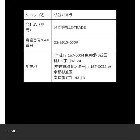
ショップ名
杉並カメラ
会社名（商
合同会社LE-TRADE
号）
電話番号/FAX
03-6915-0559
番号
[本社]〒167-0034 東京都杉並区
桃井2丁目16-24
所在地
[中古買取センター]〒167-0052 東
京都杉並区
南荻窪1丁目43-13
HOME