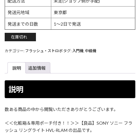
配送方法
未定(ショップ側が手配)
発送元地域
東京都
発送までの日数
1〜2日で発送
在庫切れ
カテゴリー:
フラッシュ・ストロボ
タグ:
入門機
,
中級機
説明
追加情報
説明
数ある商品の中から閲覧いただきありがとうございます。
＜＜化粧箱＆専用ポーチ付き！！＞＞【良品】SONY ソニー フラ
ッシュ リングライト HVL-RLAM の出品です。