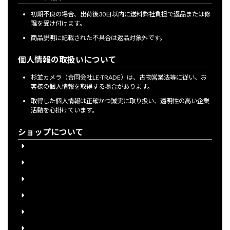
初期不良の場合、出荷後30日以内に送料弊社負担で返品または修
理を受け付けます。
商品説明に記載された不具合は返品対象外です。
個人情報の取扱いについて
杉並カメラ（合同会社LE-TRADE）は、古物営業法等に従い、お
客様の個人情報を取得する場合があります。
取得した個人情報は正確かつ誠実に取り扱い、透明性の高い企業
活動を心掛けています。
ショップについて
会員登録について
下取り購入について
送料について
宅配買取申込書のご案内
個人情報保護方針
特定商取引に関する法律に基づく表示