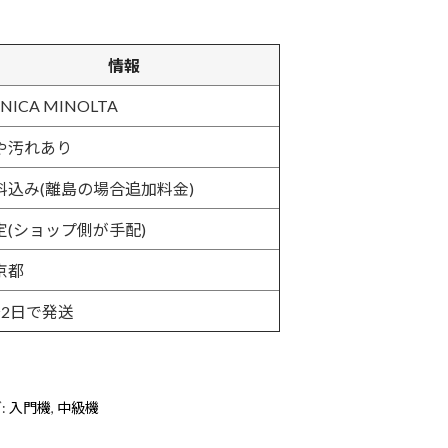
情報
NICA MINOLTA
や汚れあり
料込み(離島の場合追加料金)
定(ショップ側が手配)
京都
〜2日で発送
:
入門機
,
中級機