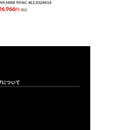
INS MINI 90 NC #LE2024414
26,966
円
税込
プについて
登録について
り購入について
について
買取申込書のご案内
情報保護方針