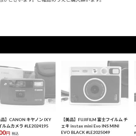
品】CANON キヤノン IXY
【美品】FUJIFILM 富士フイルム チ
イルムカメラ #LE2024195
ェキ instax mini Evo INS MINI
00
EVO BLACK #LE2025049
円
税込