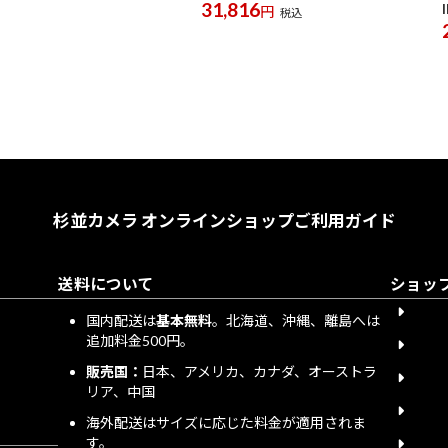
31,816
円
税込
杉並カメラ オンラインショップ
ご利用ガイド
送料について
ショッ
会員
国内配送は
基本無料
。北海道、沖縄、離島へは
追加料金500円。
下取
販売国：
日本、アメリカ、カナダ、オーストラ
送料
リア、中国
宅配
海外配送はサイズに応じた料金が適用されま
す。
個人