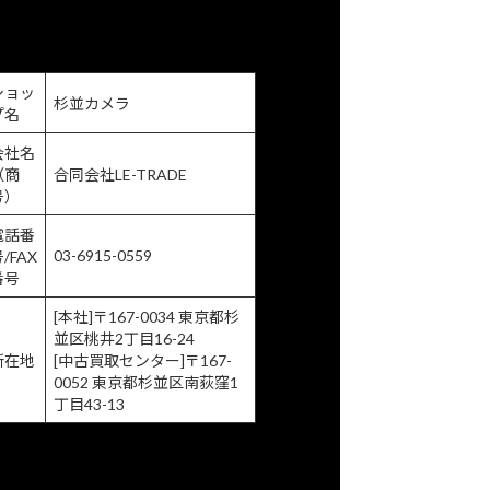
商取引に関する法律に基づく表示
ショッ
杉並カメラ
プ名
会社名
（商
合同会社LE-TRADE
号）
電話番
03-6915-0559
/FAX
番号
[本社]〒167-0034 東京都杉
並区
桃井2丁目16-24
所在地
[中古買取センター]〒167-
0052 東京都杉並区
南荻窪1
丁目43-13