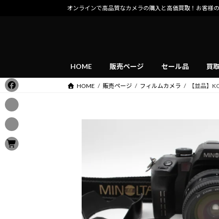
コ
ナ
オンラインで高品質なカメラの購入と高価買取！お客様
ン
ビ
テ
ゲ
ン
ー
ツ
シ
へ
ョ
HOME
販売ページ
セール品
買
ス
ン
HOME
販売ページ
フィルムカメラ
【並品】KON
キ
に
ッ
移
プ
動