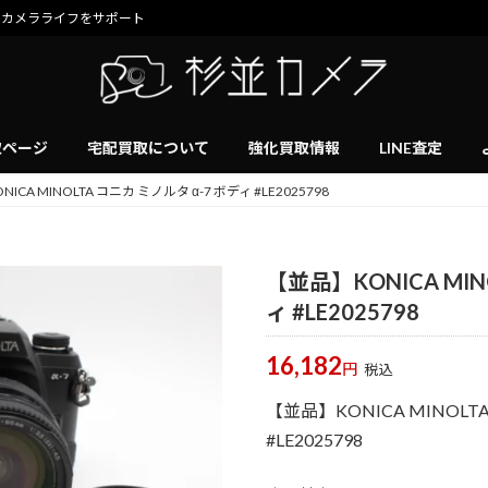
のカメラライフをサポート
取ページ
宅配買取について
強化買取情報
LINE査定
ICA MINOLTA コニカ ミノルタ α-7 ボディ #LE2025798
【並品】KONICA MIN
ィ #LE2025798
16,182
円
税込
【並品】KONICA MINOLTA
#LE2025798