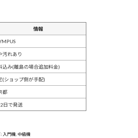
情報
YMPUS
や汚れあり
料込み(離島の場合追加料金)
定(ショップ側が手配)
京都
〜2日で発送
:
入門機
,
中級機