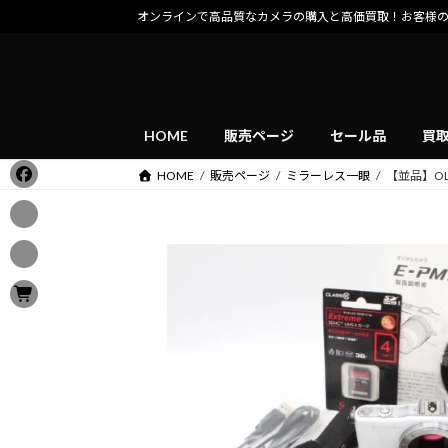
コ
ナ
オンラインで高品質なカメラの購入と高価買取！お客様
ン
ビ
テ
ゲ
ン
ー
ツ
シ
へ
ョ
HOME
販売ページ
セール品
買
ス
ン
HOME
販売ページ
ミラーレス一眼
【並品】OLY
キ
に
ッ
移
プ
動