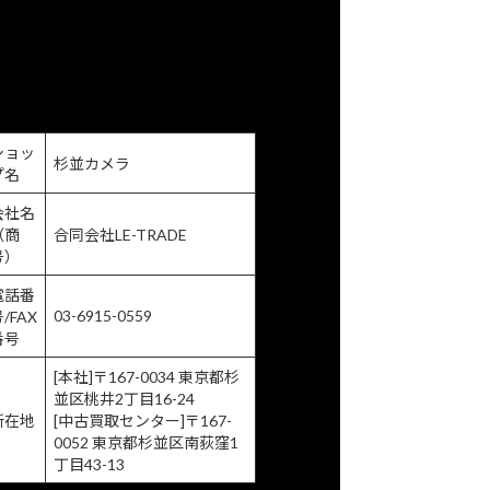
買取申込書のご案内
情報保護方針
商取引に関する法律に基づく表示
ショッ
杉並カメラ
プ名
会社名
（商
合同会社LE-TRADE
号）
電話番
03-6915-0559
/FAX
番号
[本社]〒167-0034 東京都杉
並区
桃井2丁目16-24
所在地
[中古買取センター]〒167-
0052 東京都杉並区
南荻窪1
丁目43-13