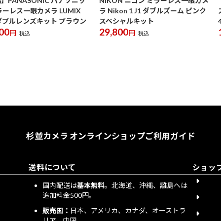
】PANASONIC パナソニッ
NIKON ニコン ミラーレス一眼カメ
ラーレス一眼カメラ LUMIX
ラ Nikon 1 J1 ダブルズーム ピンク
 ダブルレンズキット ブラウン
スペシャルキット
00
29,800
円
円
税込
税込
杉並カメラ オンラインショップ
ご利用ガイド
送料について
ショッ
会員
国内配送は
基本無料
。北海道、沖縄、離島へは
追加料金500円。
下取
販売国：
日本、アメリカ、カナダ、オーストラ
送料
リア、中国