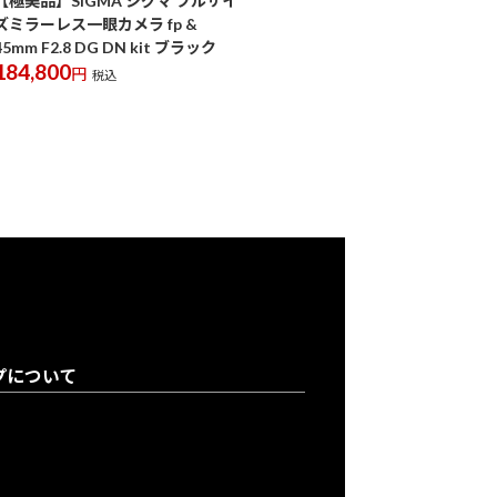
【極美品】SIGMA シグマ フルサイ
ズミラーレス一眼カメラ fp &
45mm F2.8 DG DN kit ブラック
184,800
円
税込
プについて
登録について
り購入について
について