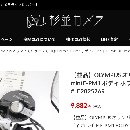
のカメラライフをサポート
取ページ
宅配買取について
強化買取情報
LINE査定
MPUS オリンパス ミラーレス一眼 PEN mini E-PM1 ボディ ホワイト E-PM1 BODY WH
【並品】OLYMPUS 
mini E-PM1 ボディ ホ
#LE2025769
9,882
円
税込
【並品】OLYMPUS オリンパス
ディ ホワイト E-PM1 BODY W