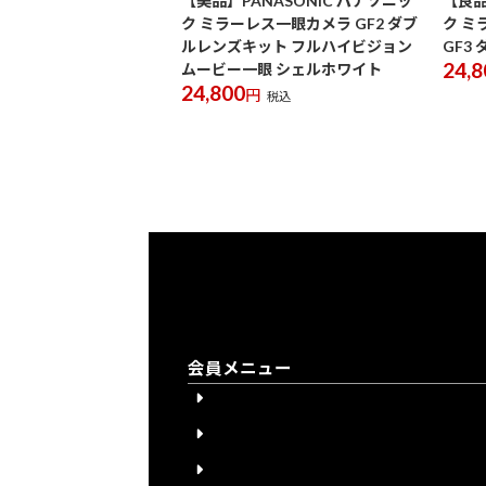
【美品】PANASONIC パナソニッ
【良品
ク ミラーレス一眼カメラ GF2 ダブ
ク ミ
ルレンズキット フルハイビジョン
GF3
24,8
ムービー一眼 シェルホワイト
24,800
円
税込
会員メニュー
会員登録
会員登録について
ログイン