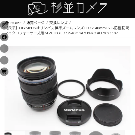
コ
ナ
ン
ビ
テ
ゲ
ン
ー
HOME
販売ページ
交換レンズ
ツ
シ
【良品】OLYMPUS オリンパス 標準ズームレンズ ED 12-40mm F2.8 防塵 防滴
へ
ョ
マイクロフォーサーズ用 M.ZUIKO ED 12-40mmF2.8PRO #LE2025507
ス
ン
キ
に
ッ
移
プ
動