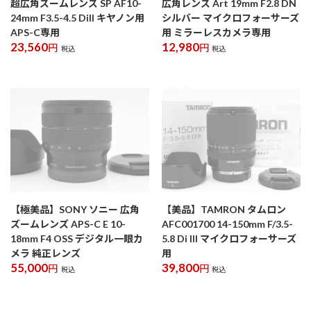
超広角ズームレンズ SP AF10-
広角レンズ Art 19mm F2.8 DN
24mm F3.5-4.5 DiII キヤノン用
シルバー マイクロフォーサーズ
APS-C専用
用 ミラーレスカメラ専用
23,560
12,980
円
円
税込
税込
【極美品】SONY ソニー 広角
【美品】TAMRON タムロン
ズームレンズ APS-C E 10-
AFC001700 14-150mm F/3.5-
18mm F4 OSS デジタル一眼カ
5.8 Di III マイクロフォーサーズ
メラ 純正レンズ
用
55,000
39,800
円
円
税込
税込