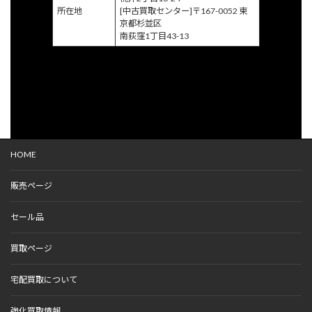
所在地
[中古買取センター]〒167-0052 東
京都杉並区
南荻窪1丁目43-13
HOME
販売ページ
セール品
買取ページ
宅配買取について
強化買取情報