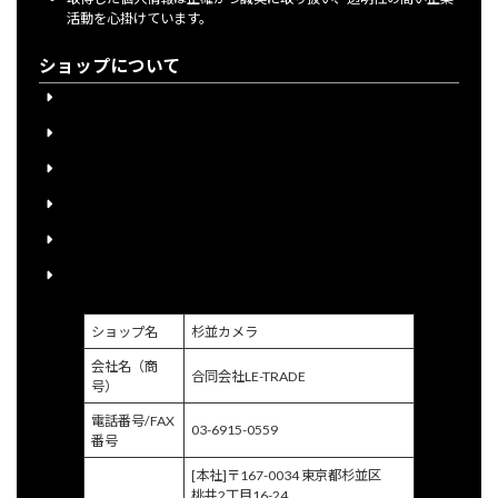
活動を心掛けています。
ショップについて
会員登録について
下取り購入について
送料について
宅配買取申込書のご案内
個人情報保護方針
特定商取引に関する法律に基づく表示
ショップ名
杉並カメラ
会社名（商
合同会社LE-TRADE
号）
電話番号/FAX
03-6915-0559
番号
[本社]〒167-0034 東京都杉並区
桃井2丁目16-24