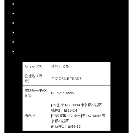
会員登録について
下取り購入について
送料について
宅配買取申込書のご案内
個人情報保護方針
特定商取引に関する法律に基づく表示
ショップ名
杉並カメラ
会社名（商
合同会社LE-TRADE
号）
電話番号/FAX
03-6915-0559
番号
[本社]〒167-0034 東京都杉並区
桃井2丁目16-24
所在地
[中古買取センター]〒167-0052 東
京都杉並区
南荻窪1丁目43-13