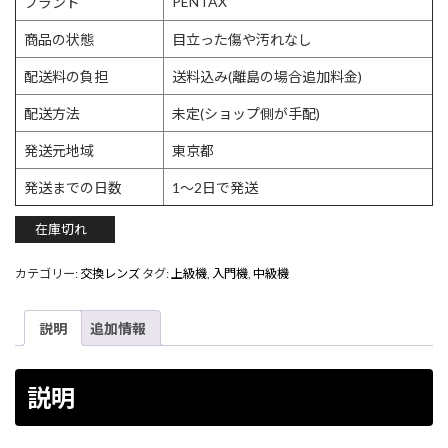
PENTAX
ブランド
商品の状態
目立った傷や汚れなし
配送料の負担
送料込み(離島の場合追加料金)
配送方法
未定(ショップ側が手配)
発送元地域
東京都
発送までの日数
1〜2日で発送
在庫切れ
カテゴリー:
交換レンズ
タグ:
上級機
,
入門機
,
中級機
説明
追加情報
説明