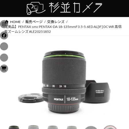
コ
ナ
ン
ビ
テ
ゲ
ン
ー
HOME
販売ページ
交換レンズ
ツ
シ
【美品】PENTAX smc PENTAX-DA 18-135mmF3.5-5.6ED AL[IF] DC WR 高倍
へ
ョ
率ズームレンズ #LE20251852
ス
ン
キ
に
ッ
移
プ
動