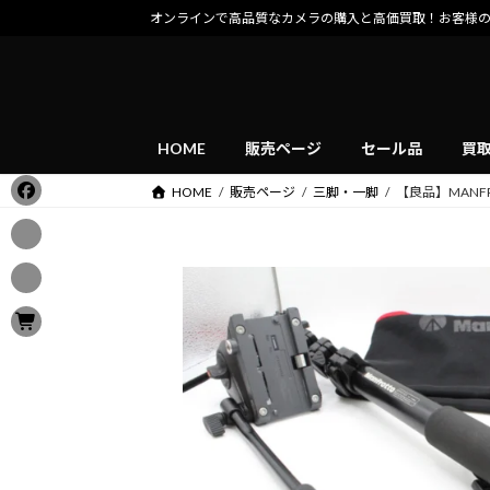
コ
ナ
オンラインで高品質なカメラの購入と高価買取！お客様
ン
ビ
テ
ゲ
ン
ー
ツ
シ
へ
ョ
HOME
販売ページ
セール品
買
ス
ン
HOME
販売ページ
三脚・一脚
【良品】MANFR
キ
に
ッ
移
プ
動