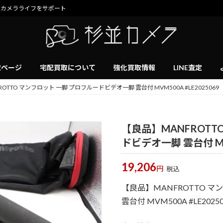
のカメラライフをサポート
取ページ
宅配買取について
強化買取情報
LINE査定
OTTO マンフロット 一脚 プロフルードビデオ一脚 雲台付 MVM500A #LE2025069
【良品】MANFROTT
ドビデオ一脚 雲台付 MVM
19,206
円
税込
【良品】MANFROTTO 
雲台付 MVM500A #LE20250