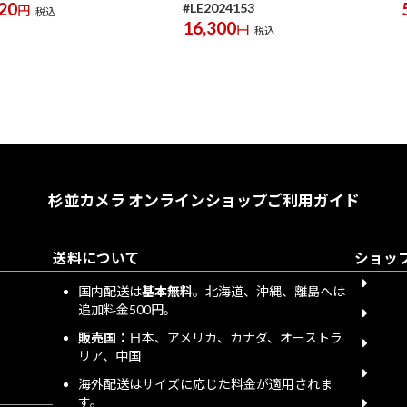
20
#LE2024153
円
税込
16,300
円
税込
杉並カメラ オンラインショップ
ご利用ガイド
送料について
ショッ
会員
国内配送は
基本無料
。北海道、沖縄、離島へは
追加料金500円。
下取
販売国：
日本、アメリカ、カナダ、オーストラ
送料
リア、中国
宅配
海外配送はサイズに応じた料金が適用されま
す。
個人