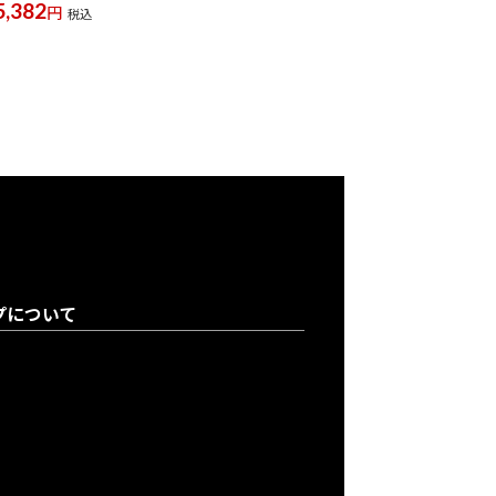
5,382
円
税込
プについて
登録について
り購入について
について
買取申込書のご案内
情報保護方針