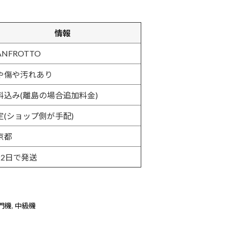
情報
NFROTTO
や傷や汚れあり
料込み(離島の場合追加料金)
定(ショップ側が手配)
京都
〜2日で発送
門機
,
中級機