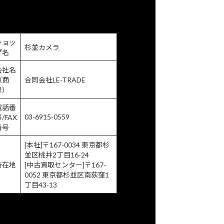
商取引に関する法律に基づく表示
ショッ
杉並カメラ
プ名
会社名
（商
合同会社LE-TRADE
号）
電話番
03-6915-0559
/FAX
番号
[本社]〒167-0034 東京都杉
並区
桃井2丁目16-24
所在地
[中古買取センター]〒167-
0052 東京都杉並区
南荻窪1
丁目43-13