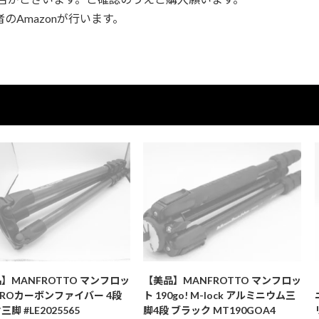
Amazonが行います。
】MANFROTTO マンフロッ
【美品】MANFROTTO マンフロッ
PROカーボンファイバー 4段
ト 190go! M-lock アルミニウム三
脚 #LE2025565
脚4段 ブラック MT190GOA4