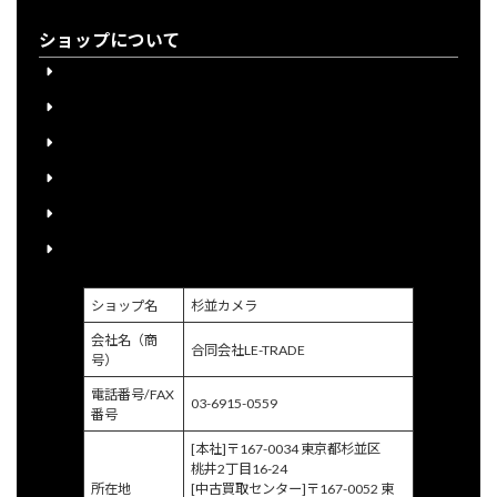
ショップについて
会員登録について
下取り購入について
送料について
宅配買取申込書のご案内
個人情報保護方針
特定商取引に関する法律に基づく表示
ショップ名
杉並カメラ
会社名（商
合同会社LE-TRADE
号）
電話番号/FAX
03-6915-0559
番号
[本社]〒167-0034 東京都杉並区
桃井2丁目16-24
所在地
[中古買取センター]〒167-0052 東