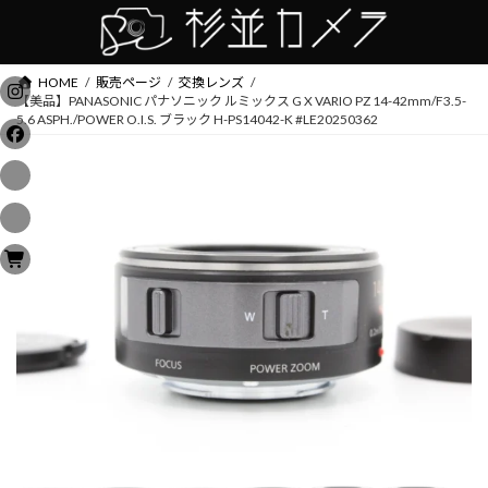
コ
ナ
ン
ビ
テ
ゲ
ン
ー
HOME
販売ページ
交換レンズ
ツ
シ
【美品】PANASONIC パナソニック ルミックス G X VARIO PZ 14-42mm/F3.5-
へ
ョ
5.6 ASPH./POWER O.I.S. ブラック H-PS14042-K #LE20250362
ス
ン
キ
に
ッ
移
プ
動