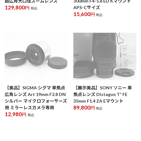
超広角大口径ズームレンズ
300mm F4-5.8 ED Kマウント
129,800
APS-Cサイズ
円
税込
15,600
円
税込
【美品】SIGMA シグマ 単焦点
【展示美品】SONY ソニー 単
広角レンズ Art 19mm F2.8 DN
焦点レンズ Distagon T* FE
シルバー マイクロフォーサーズ
35mm F1.4 ZA Eマウント
89,800
用 ミラーレスカメラ専用
円
税込
12,980
円
税込