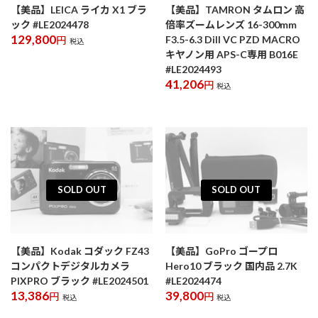
【美品】LEICA ライカ X1 ブラ
【美品】TAMRON タムロン 高
ック #LE2024478
倍率ズームレンズ 16-300mm
129,800
F3.5-6.3 DiII VC PZD MACRO
円
税込
キヤノン用 APS-C専用 B016E
#LE2024493
41,206
円
税込
SOLD OUT
SOLD OUT
【美品】Kodak コダック FZ43
【美品】GoPro ゴープロ
コンパクトデジタルカメラ
Hero10 ブラック 国内品 2.7K
PIXPRO ブラック #LE2024501
#LE2024474
13,386
39,800
円
円
税込
税込