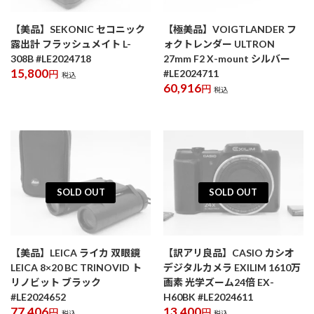
【美品】SEKONIC セコニック
【極美品】VOIGTLANDER フ
露出計 フラッシュメイト L-
ォクトレンダー ULTRON
308B #LE2024718
27mm F2 X-mount シルバー
15,800
#LE2024711
円
税込
60,916
円
税込
SOLD OUT
SOLD OUT
【美品】LEICA ライカ 双眼鏡
【訳アリ良品】CASIO カシオ
LEICA 8×20 BC TRINOVID ト
デジタルカメラ EXILIM 1610万
リノビット ブラック
画素 光学ズーム24倍 EX-
#LE2024652
H60BK #LE2024611
77,406
13,400
円
円
税込
税込