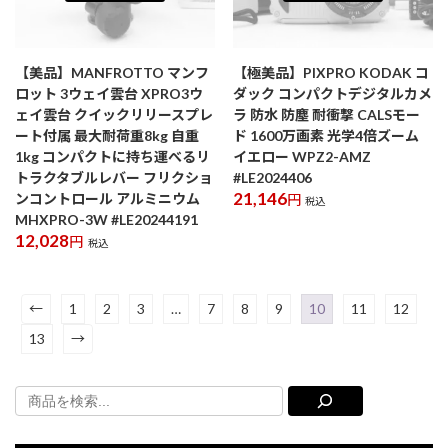
【美品】MANFROTTO マンフ
【極美品】PIXPRO KODAK コ
ロット 3ウェイ雲台 XPRO3ウ
ダック コンパクトデジタルカメ
ェイ雲台 クイックリリースプレ
ラ 防水 防塵 耐衝撃 CALSモー
ート付属 最大耐荷重8kg 自重
ド 1600万画素 光学4倍ズーム
1kg コンパクトに持ち運べるリ
イエロー WPZ2-AMZ
トラクタブルレバー フリクショ
#LE2024406
21,146
ンコントロール アルミニウム
円
税込
MHXPRO-3W #LE20244191
12,028
円
税込
←
1
2
3
…
7
8
9
10
11
12
13
→