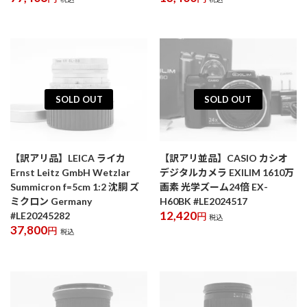
SOLD OUT
SOLD OUT
【訳アリ品】LEICA ライカ
【訳アリ並品】CASIO カシオ
Ernst Leitz GmbH Wetzlar
デジタルカメラ EXILIM 1610万
Summicron f=5cm 1:2 沈胴 ズ
画素 光学ズーム24倍 EX-
ミクロン Germany
H60BK #LE2024517
12,420
#LE20245282
円
税込
37,800
円
税込