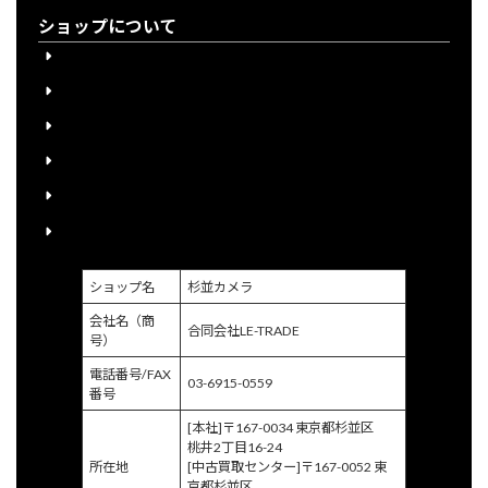
ショップについて
会員登録について
下取り購入について
送料について
宅配買取申込書のご案内
個人情報保護方針
特定商取引に関する法律に基づく表示
ショップ名
杉並カメラ
会社名（商
合同会社LE-TRADE
号）
電話番号/FAX
03-6915-0559
番号
[本社]〒167-0034 東京都杉並区
桃井2丁目16-24
所在地
[中古買取センター]〒167-0052 東
京都杉並区