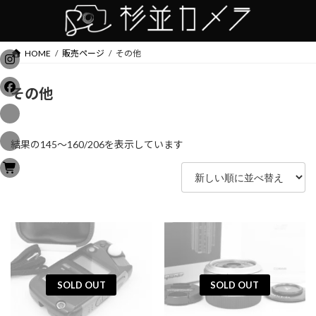
コ
ナ
ン
ビ
テ
ゲ
ン
ー
HOME
販売ページ
その他
ツ
シ
へ
ョ
その他
ス
ン
キ
に
ッ
移
プ
動
新
結果の145～160/206を表示しています
し
い
順
SOLD OUT
SOLD OUT